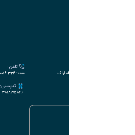
لینک
عنوان ایتا
ایتا
لینک
ارتباط با دانشگاه
آدرس :
تلفن :
اراک، میدان بسیج، بلوار سردشت، دانشگاه اراک
۰۸۶-32620000
ایمیل:
کدپستی:
۳۸۱۸۱۷۵۸۴۶
e-dabir@araku.ac.ir