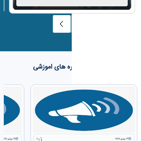
کارگاه ها و دوره های اموزشی
١٩ يونيو ٢٠٢٥
10
١٩ يونيو ٢٠٢٥