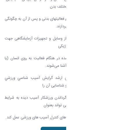
عصبی و غیره روی فیزیولوژی اندامهای مختلف بدن
به بررسی اعمال فیزیولوژیکی بدن هنگام فعالیتهای بدنی و پس از آن به چگونگی
سازگاری بدن، نسبت به این فعالیتها می‌پردازند.
دانشجویان همچنین با نحوه استفاده از وسایل و تجهیزات آزمایشگاهی جهت
اندازه‌گیری تواناییهای ساختاری و فیزیولوژیکی
ارگان‌های مختلف و تغییرات حاصل شده در هنگام فعالیت به روی انسان (یا
حیوان) و مقایسه آن با حالت استراحت آشنا می‌شوند.
همچنین دانش آموختگان کارشناسی ارشد گرایش آسيب شناسي ورزشي
توانایی پیشگیری از آسیب های ورزشی و شناسایی آن را
کسب می کنند و نقش مهمی در بازگرداندن ورزشکار آسیب دیده به شرایط
مسابقه دارند. همچنین امدادگر ورزشی می تواند بعنوان
راهنما و برنامه ریز برای آگاهی از روش های کنترل آسیب های ورزشی عمل کند.