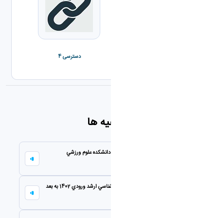
دسترسی 3
دسترسی 4
اطلاعیه ها
امتحانات مقطع كارشناسي ارشد 2-1404 دانشكده علوم ورزشي
٢٧ يونيو ٢٠٢٦
درخواست تمديد سنوات دانشجويان كارشناسي ارشد ورودي 1402 به بعد
٠٧ فبراير ٢٠٢٦